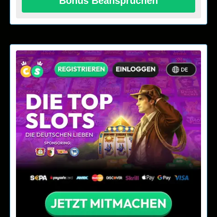
Bonus Beanspruchen