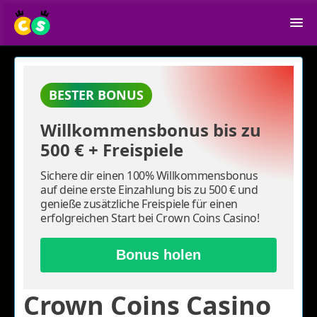
BESTER BONUS
Willkommensbonus bis zu
500 € + Freispiele
Sichere dir einen 100% Willkommensbonus
auf deine erste Einzahlung bis zu 500 € und
genieße zusätzliche Freispiele für einen
erfolgreichen Start bei Crown Coins Casino!
Bonus holen
Crown Coins Casino