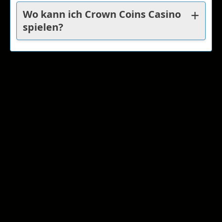
Wo kann ich Crown Coins Casino
spielen?