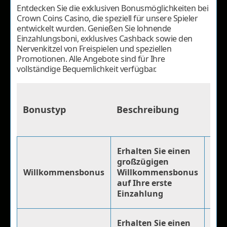
Entdecken Sie die exklusiven Bonusmöglichkeiten bei
Crown Coins Casino, die speziell für unsere Spieler
entwickelt wurden. Genießen Sie lohnende
Einzahlungsboni, exklusives Cashback sowie den
Nervenkitzel von Freispielen und speziellen
Promotionen. Alle Angebote sind für Ihre
vollständige Bequemlichkeit verfügbar.
Bonustyp
Beschreibung
Bet
Erhalten Sie einen
großzügigen
100
Willkommensbonus
Willkommensbonus
200
auf Ihre erste
Einzahlung
Erhalten Sie einen