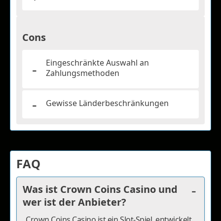
Cons
Eingeschränkte Auswahl an
Zahlungsmethoden
Gewisse Länderbeschränkungen
FAQ
Was ist Crown Coins Casino und
wer ist der Anbieter?
Crown Coins Casino ist ein Slot-Spiel, entwickelt