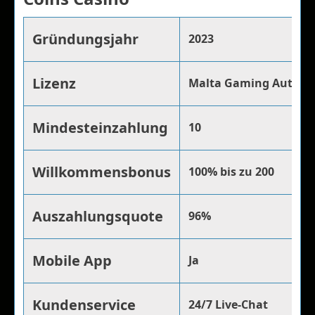
Gründungsjahr
2023
Lizenz
Malta Gaming Authori
Mindesteinzahlung
10
Willkommensbonus
100% bis zu 200
Auszahlungsquote
96%
Mobile App
Ja
Kundenservice
24/7 Live-Chat